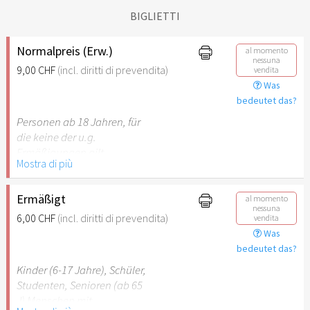
BIGLIETTI
Normalpreis (Erw.)
al momento
nessuna
9,00 CHF
(incl. diritti di prevendita)
vendita
Was
bedeutet das?
Personen ab 18 Jahren, für
die keine der u.g.
Ermäßigungen gilt.
Mostra di più
Ermäßigt
al momento
nessuna
6,00 CHF
(incl. diritti di prevendita)
vendita
Was
bedeutet das?
Kinder (6-17 Jahre), Schüler,
Studenten, Senioren (ab 65
J) Menschen mit