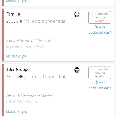
Mostra di più
Behinderung (ab 50%),
Begleitperson. Der jeweilige
Ausweis ist beim Einlass
Familie
al momento
nessuna
vorzulegen.
25,00 CHF
(incl. diritti di prevendita)
vendita
Was
Hinweis: Für Kinder unter 6
bedeutet das?
Jahren ist der Ostergarten
2 Erwachsene mit bis zu 3
Stuttgart nicht
eigenen Kindern (6-17
empfehlenswert.
Jahre).
Mostra di più
Hinweis: Für Kinder unter 6
Jahren ist der Ostergarten
10er Gruppe
al momento
nessuna
Stuttgart nicht
77,00 CHF
(incl. diritti di prevendita)
vendita
empfehlenswert.
Was
bedeutet das?
Bis zu 10 Personen: Kinder
(ab 6 Jahren) und
Erwachsene.
Mostra di più