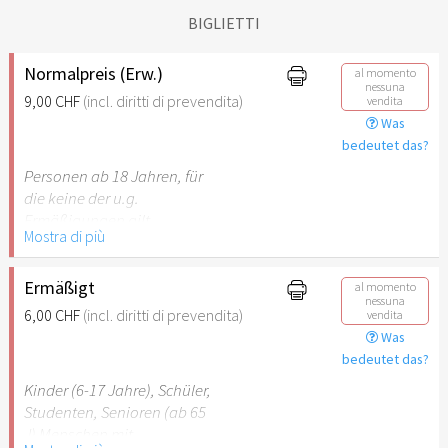
BIGLIETTI
Normalpreis (Erw.)
al momento
nessuna
9,00 CHF
(incl. diritti di prevendita)
vendita
Was
bedeutet das?
Personen ab 18 Jahren, für
die keine der u.g.
Ermäßigungen gilt.
Mostra di più
Ermäßigt
al momento
nessuna
6,00 CHF
(incl. diritti di prevendita)
vendita
Was
bedeutet das?
Kinder (6-17 Jahre), Schüler,
Studenten, Senioren (ab 65
J) Menschen mit