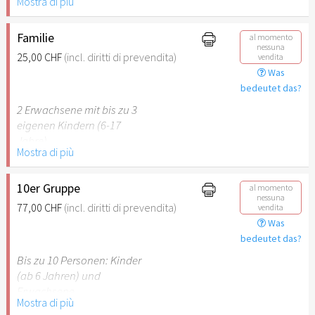
Mostra di più
Behinderung (ab 50%),
Begleitperson. Der jeweilige
Ausweis ist beim Einlass
Familie
al momento
nessuna
vorzulegen.
25,00 CHF
(incl. diritti di prevendita)
vendita
Was
Hinweis: Für Kinder unter 6
bedeutet das?
Jahren ist der Ostergarten
2 Erwachsene mit bis zu 3
Stuttgart nicht
eigenen Kindern (6-17
empfehlenswert.
Jahre).
Mostra di più
Hinweis: Für Kinder unter 6
Jahren ist der Ostergarten
10er Gruppe
al momento
nessuna
Stuttgart nicht
77,00 CHF
(incl. diritti di prevendita)
vendita
empfehlenswert.
Was
bedeutet das?
Bis zu 10 Personen: Kinder
(ab 6 Jahren) und
Erwachsene.
Mostra di più