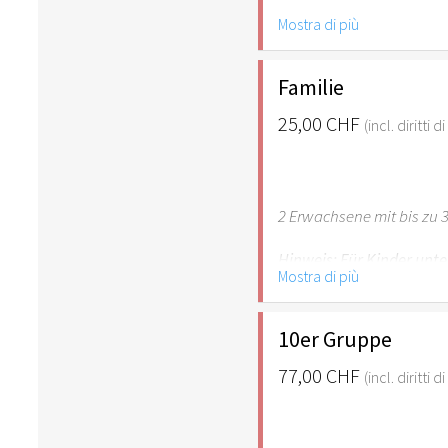
Mostra di più
Hinweis: Für Kinder unte
empfehlenswert.
Familie
25,00 CHF
(incl. diritti 
2 Erwachsene mit bis zu 3
Hinweis: Für Kinder unte
Mostra di più
empfehlenswert.
10er Gruppe
77,00 CHF
(incl. diritti 