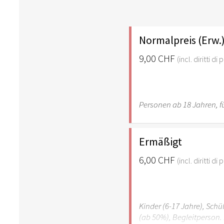
Normalpreis (Erw.
9,00 CHF
(incl. diritti d
Personen ab 18 Jahren, fü
Ermäßigt
6,00 CHF
(incl. diritti d
Kinder (6-17 Jahre), Sch
(ab 50%), Begleitperson. 