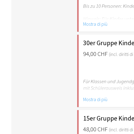
Bis zu 10 Personen: Kind
Hinweis: Für Kinder unte
Mostra di più
empfehlenswert.
30er Gruppe Kinde
94,00 CHF
(incl. diritti 
Für Klassen und Jugendgr
mit Schülerausweis inklu
Mostra di più
Hinweis: Für Kinder unte
empfehlenswert.
15er Gruppe Kinde
48,00 CHF
(incl. diritti 