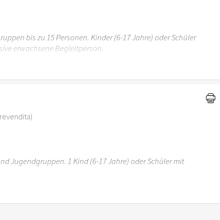
uppen bis zu 15 Personen. Kinder (6-17 Jahre) oder Schüler
sive erwachsene Begleitperson.
r 6 Jahren ist der Ostergarten Stuttgart nicht
i prevendita)
 und Jugendgruppen. 1 Kind (6-17 Jahre) oder Schüler mit
r 6 Jahren ist der Ostergarten Stuttgart nicht