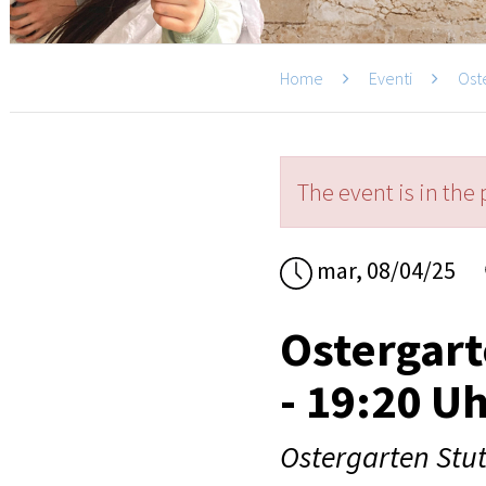
Home
Eventi
Ost
The event is in the 
mar, 08/04/25
Ostergart
- 19:20 U
Ostergarten Stut