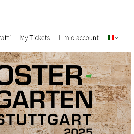
atti
My Tickets
Il mio account