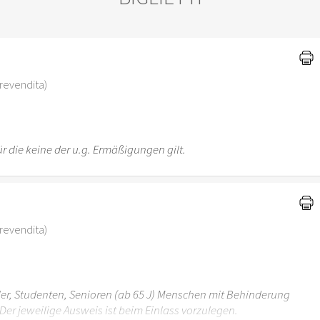
)
i prevendita)
r die keine der u.g. Ermäßigungen gilt.
i prevendita)
üler, Studenten, Senioren (ab 65 J) Menschen mit Behinderung
Der jeweilige Ausweis ist beim Einlass vorzulegen.