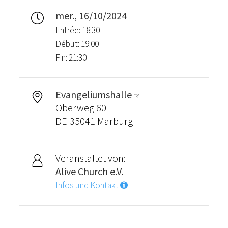
kosten zu decken. Wenn du
es auf dem Herzen hast
mer., 16/10/2024
unsere Arbeit zu
Entrée: 18:30
unterstützen, kannst du das
Début: 19:00
gerne hier rüber machen.
Fin: 21:30
Auch wenn wir vor großen
finanziellen
Herausforderungen
stehen....wir haben bis jetzt
Evangeliumshalle
immer erlebt wie unser Gott
Oberweg 60
übernatürlich aber auch
DE-35041 Marburg
durch Menschen versorgt
hat.
Danke für deine
Veranstaltet von:
Unterstützung!
Alive Church e.V.
Infos und Kontakt