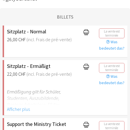
BILLETS
Sitzplatz - Normal
La vente est
terminée
26,00 CHF
(incl. Frais de pré-vente)
Was
bedeutet das?
Sitzplatz - Ermäßigt
La vente est
terminée
22,00 CHF
(incl. Frais de pré-vente)
Was
bedeutet das?
Ermäßigung gilt für Schüler,
Studenten, Auszubildende,
Rentner, Arbeitslose, FSJler,
Afficher plus
BFDler, Personen mit
Behinderungen
(Begleitperson frei bei B-
Support the Ministry Ticket
La vente est
terminée