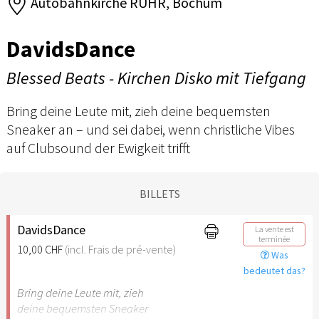
Autobahnkirche RUHR, Bochum
DavidsDance
Blessed Beats - Kirchen Disko mit Tiefgang
Bring deine Leute mit, zieh deine bequemsten
Sneaker an – und sei dabei, wenn christliche Vibes
auf Clubsound der Ewigkeit trifft
BILLETS
DavidsDance
La vente est
terminée
10,00 CHF
(incl. Frais de pré-vente)
Was
bedeutet das?
Bring deine Leute mit, zieh
deine bequemsten Sneaker