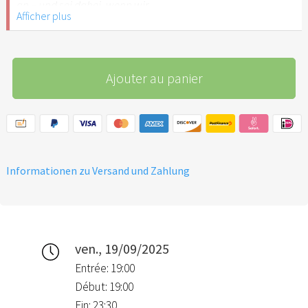
an – und sei dabei, wenn wir
Afficher plus
feiern wie David: mit
Leidenschaft, wildem Tanz
und einem Herz voller Liebe.
Ajouter au panier
Informationen zu Versand und Zahlung
ven., 19/09/2025
Entrée: 19:00
Début: 19:00
Fin: 23:30