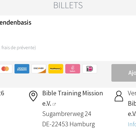
26
Bible Training Mission
Ver
e.V.
Bi
Sugambrerweg 24
e.V
DE-22453 Hamburg
Inf