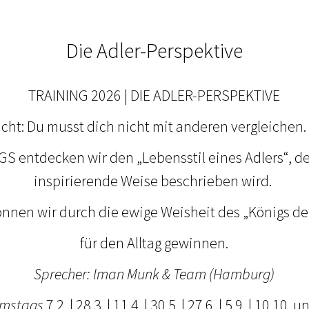
Die Adler-Perspektive
TRAINING 2026 | DIE ADLER-PERSPEKTIVE
cht: Du musst dich nicht mit anderen vergleichen. 
S entdecken wir den „Lebensstil eines Adlers“, der
inspirierende Weise beschrieben wird.
nnen wir durch die ewige Weisheit des „Königs der
für den Alltag gewinnen.
Sprecher: Iman Munk & Team (Hamburg)
amstags
7.2. | 28.3. | 11.4. | 30.5. | 27.6. | 5.9. | 10.10