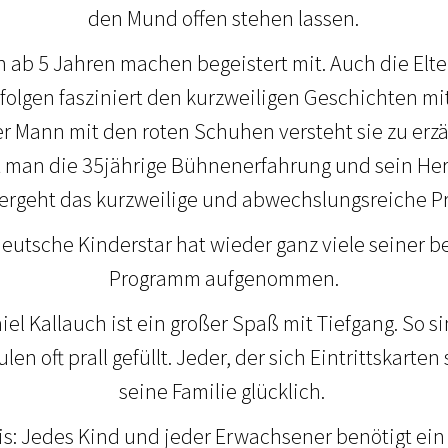
den Mund offen stehen lassen.
n ab 5 Jahren machen begeistert mit. Auch die Elte
e folgen fasziniert den kurzweiligen Geschichten 
er Mann mit den roten Schuhen versteht sie zu erz
 man die 35jährige Bühnenerfahrung und sein Herz 
vergeht das kurzweilige und abwechslungsreiche 
deutsche Kinderstar hat wieder ganz viele seiner b
Programm aufgenommen.
niel Kallauch ist ein großer Spaß mit Tiefgang. So s
en oft prall gefüllt. Jeder, der sich Eintrittskarte
seine Familie glücklich.
s: Jedes Kind und jeder Erwachsener benötigt ein 