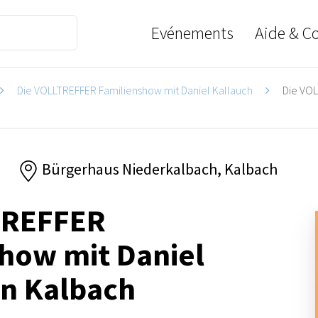
Evénements
Aide & C
Die VOLLTREFFER Familienshow mit Daniel Kallauch
Die VOL
6
Bürgerhaus Niederkalbach, Kalbach
TREFFER
how mit Daniel
in Kalbach