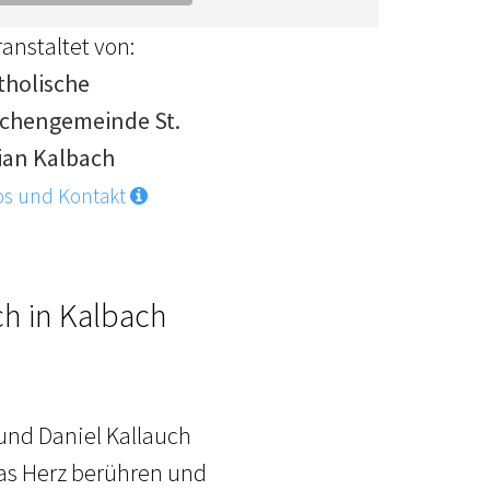
anstaltet von:
tholische
rchengemeinde St.
lian Kalbach
os und Kontakt
h in Kalbach
 und Daniel Kallauch
das Herz berühren und