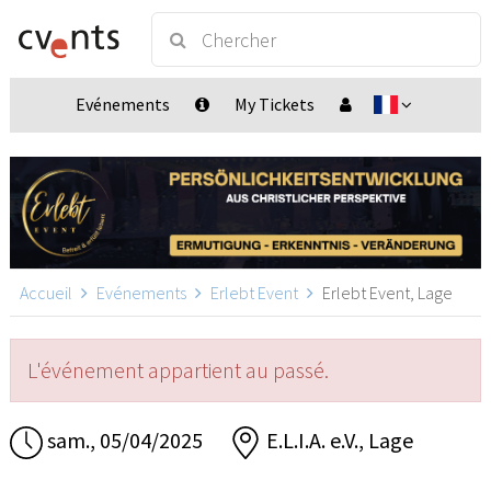
Evénements
My Tickets
Accueil
Evénements
Erlebt Event
Erlebt Event, Lage
L'événement appartient au passé.
sam., 05/04/2025
E.L.I.A. e.V., Lage