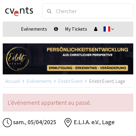
Evénements
My Tickets
Accueil
Evénements
Erlebt Event
Erlebt Event, Lage
L'événement appartient au passé.
sam., 05/04/2025
E.L.I.A. e.V., Lage