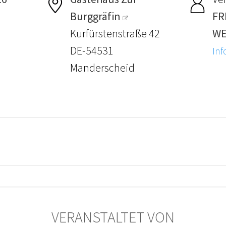
Burggräfin
FR
Kurfürstenstraße 42
WE
DE-54531
Inf
Manderscheid
VERANSTALTET VON