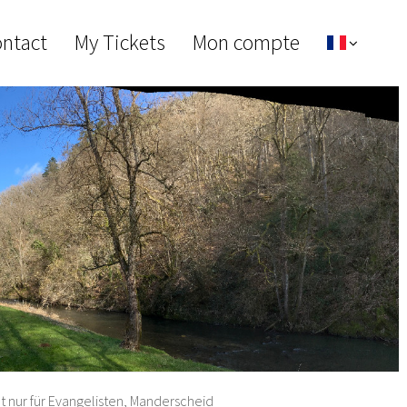
ontact
My Tickets
Mon compte
t nur für Evangelisten, Manderscheid