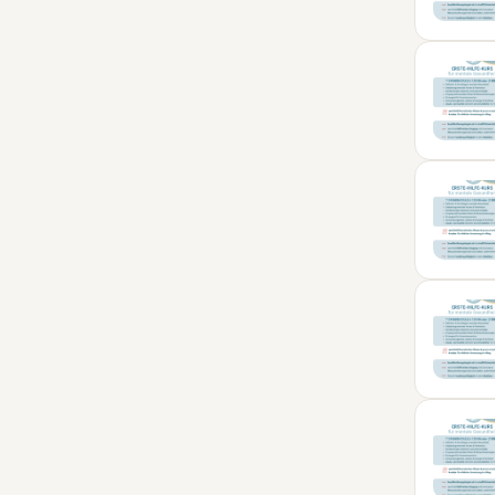
01
MÄR
10
APR
20
MAI
21
JUN