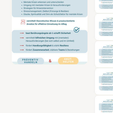
05
SEP
24
NOV
23
JAN
09
FEB