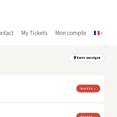
ontact
My Tickets
Mon compte
Karte anzeigen
BILLETS →
BILLETS →