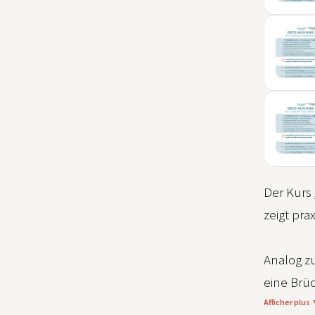
04
SEP
06
SEP
09
NOV
Der Kurs
zeigt pr
Analog z
eine Brü
Afficher plus