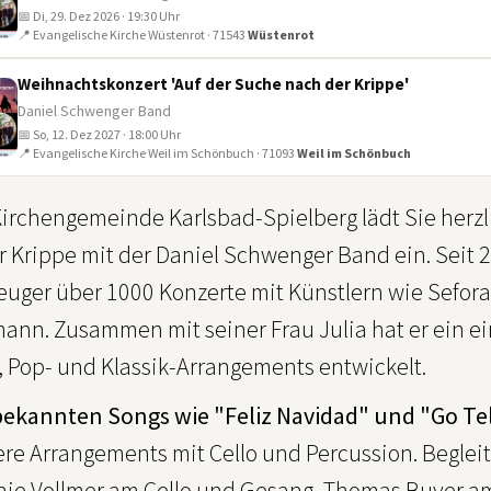
📅 Di, 29. Dez 2026 · 19:30 Uhr
📍 Evangelische Kirche Wüstenrot · 71543
Wüstenrot
Weihnachtskonzert 'Auf der Suche nach der Krippe'
Daniel Schwenger Band
📅 So, 12. Dez 2027 · 18:00 Uhr
📍 Evangelische Kirche Weil im Schönbuch · 71093
Weil im Schönbuch
 Kirchengemeinde Karlsbad-Spielberg lädt Sie her
 Krippe mit der Daniel Schwenger Band ein. Seit 2
euger über 1000 Konzerte mit Künstlern wie Sefora 
ann. Zusammen mit seiner Frau Julia hat er ein e
, Pop- und Klassik-Arrangements entwickelt.
bekannten Songs wie "Feliz Navidad" und "Go Tel
re Arrangements mit Cello und Percussion. Begleit
nie Vollmer am Cello und Gesang, Thomas Buyer 