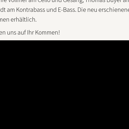
dt am Kontrabass und E-Bass. Die neu erschienene
men erhältlich.
uen uns auf Ihr Kommen!