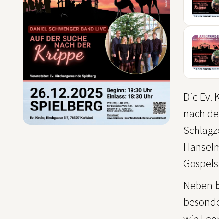
29
DEZ
12
DEZ
Die Ev.
nach der
Schlagz
Hanselm
Gospels
Neben
besonde
wie Leo