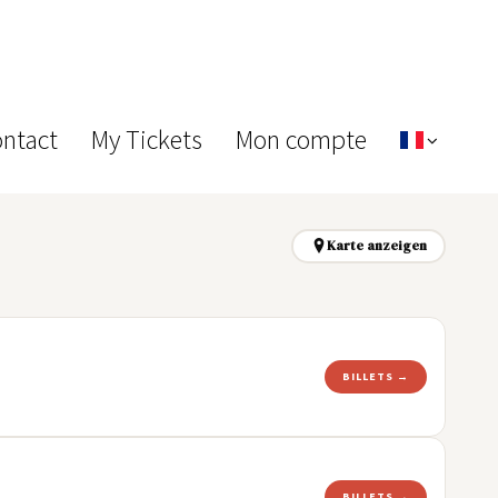
ontact
My Tickets
Mon compte
Karte anzeigen
BILLETS →
BILLETS →