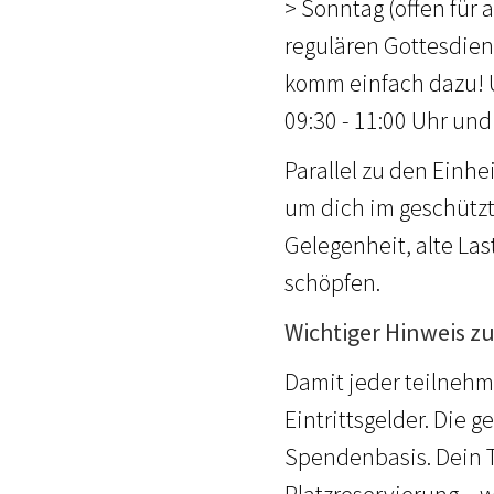
> Sonntag (offen für 
regulären Gottesdiens
komm einfach dazu! U
09:30 - 11:00 Uhr und
Parallel zu den Einh
um dich im geschützt
Gelegenheit, alte La
schöpfen.
Wichtiger Hinweis 
Damit jeder teilnehm
Eintrittsgelder. Die 
Spendenbasis. Dein T
Platzreservierung – w