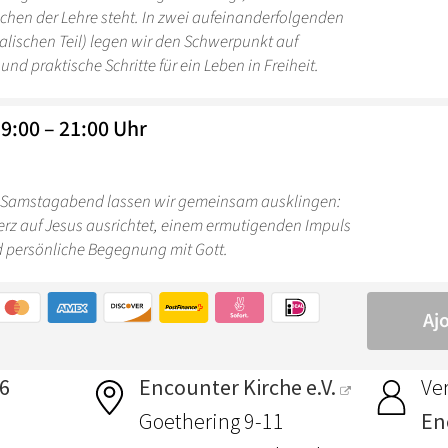
26
Encounter Kirche e.V.
Ver
Goethering 9-11
En