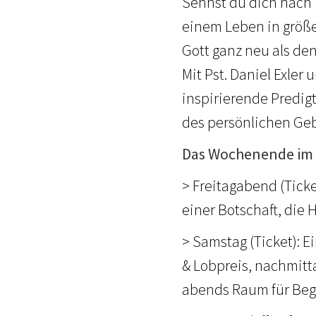
Sehnst du dich nach 
einem Leben in größer
Gott ganz neu als den
Mit Pst. Daniel Exler
inspirierende Predig
des persönlichen Geb
Das Wochenende im 
> Freitagabend (Tick
einer Botschaft, die 
> Samstag (Ticket): E
& Lobpreis, nachmitt
abends Raum für Be