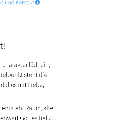
os und Kontakt
t!
charakter lädt ein,
ttelpunkt steht die
d dies mit Liebe,
 entsteht Raum, alte
enwart Gottes tief zu