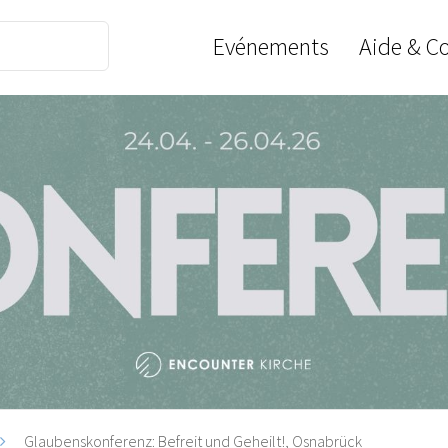
Evénements
Aide & C
Glaubenskonferenz: Befreit und Geheilt!, Osnabrück