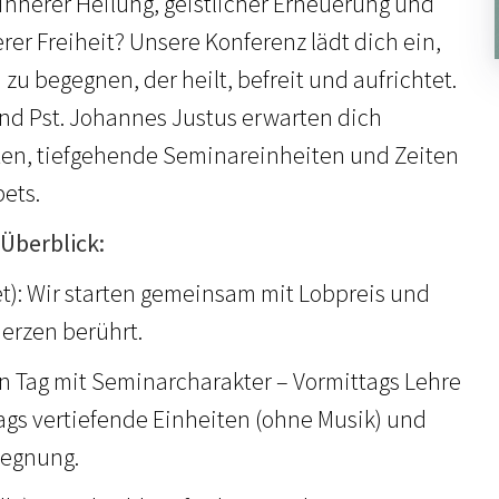
innerer Heilung, geistlicher Erneuerung und
er Freiheit? Unsere Konferenz lädt dich ein,
 zu begegnen, der heilt, befreit und aufrichtet.
 und Pst. Johannes Justus erwarten dich
ten, tiefgehende Seminareinheiten und Zeiten
ets.
Überblick:
et): Wir starten gemeinsam mit Lobpreis und
Herzen berührt.
in Tag mit Seminarcharakter – Vormittags Lehre
ags vertiefende Einheiten (ohne Musik) und
gegnung.