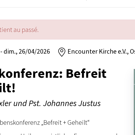
ient au passé.
- dim., 26/04/2026
Encounter Kirche e.V., 
onferenz: Befreit
lt!
Exler und Pst. Johannes Justus
enskonferenz „Befreit + Geheilt“