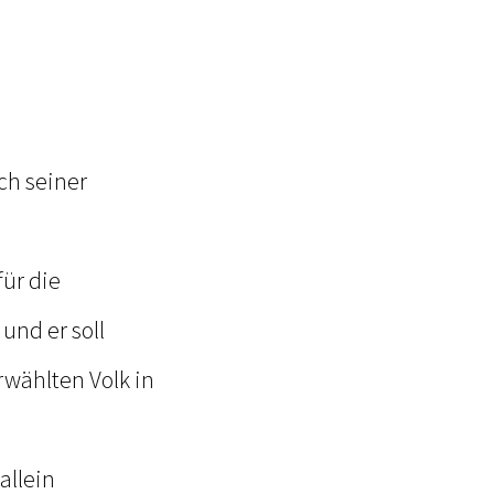
ch seiner
für die
 und er soll
wählten Volk in
allein