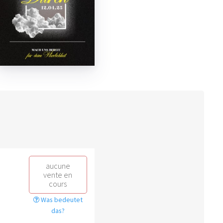
aucune
vente en
cours
Was bedeutet
das?