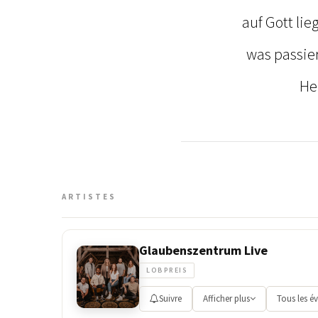
auf Gott lie
was passie
He
ARTISTES
Glaubenszentrum Live
LOBPREIS
Suivre
Afficher plus
Tous les é