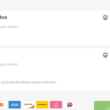
ahre
de pré-vente)
de pré-vente)
, und alle die lieber sitzen möchten
A