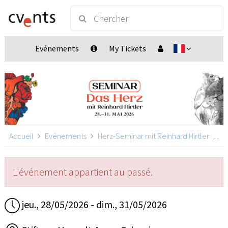
Evénements
My Tickets
Accueil
Evénements
Herz-Seminar mit Reinhard Hirtler
He
L'événement appartient au passé.
jeu., 28/05/2026 - dim., 31/05/2026