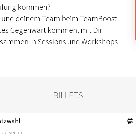
erufung kommen?
ir und deinem Team beim TeamBoost
tes Gegenwart kommen, mit Dir
usammen in Sessions und Workshops
BILLETS
latzwahl
de pré-vente)