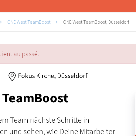
ONE West TeamBoost
ONE West TeamBoost, Düsseldorf
ient au passé.
4
Fokus Kirche, Düsseldorf
 TeamBoost
nem Team nächste Schritte in
n und sehen, wie Deine Mitarbeiter