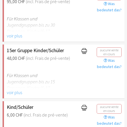
95,00 CHF
(incl. Frais de pré-vente)
Was
empfehlenswert.
bedeutet das?
Für Klassen und
Jugendgruppen bis zu 30
Personen. Kinder (6-17
voir plus
Jahre) oder Schüler mit
Schülerausweis inklusive 2
erwachsene
15er Gruppe Kinder/Schüler
aucune vente
en cours
Begleitpersonen.
48,00 CHF
(incl. Frais de pré-vente)
Was
bedeutet das?
Hinweis: Für Kinder unter 6
Jahren ist der Ostergarten
Für Klassen und
Stuttgart nicht
Jugendgruppen bis zu 15
empfehlenswert.
Personen. Kinder (6-17
voir plus
Jahre) oder Schüler mit
Schülerausweis inklusive 1
erwachsene Begleitperson.
Kind/Schüler
aucune vente
en cours
6,00 CHF
(incl. Frais de pré-vente)
Was
Hinweis: Für Kinder unter 6
bedeutet das?
Jahren ist der Ostergarten