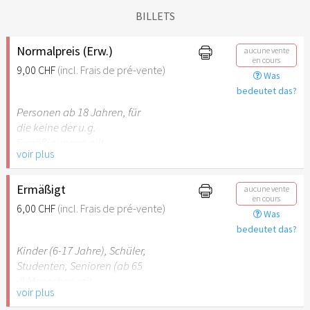
BILLETS
Normalpreis (Erw.)
aucune vente
en cours
9,00 CHF
(incl. Frais de pré-vente)
Was
bedeutet das?
Personen ab 18 Jahren, für
die keine der u.g.
Ermäßigungen gilt.
voir plus
Ermäßigt
aucune vente
en cours
6,00 CHF
(incl. Frais de pré-vente)
Was
bedeutet das?
Kinder (6-17 Jahre), Schüler,
Studenten, Senioren (ab 65
J) Menschen mit
voir plus
Behinderung (ab 50%),