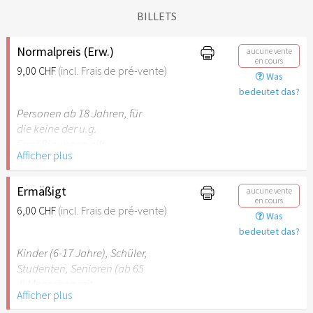
BILLETS
Normalpreis (Erw.)
aucune vente
en cours
9,00 CHF
(incl. Frais de pré-vente)
Was
bedeutet das?
Personen ab 18 Jahren, für
die keine der u.g.
Ermäßigungen gilt.
Afficher plus
Ermäßigt
aucune vente
en cours
6,00 CHF
(incl. Frais de pré-vente)
Was
bedeutet das?
Kinder (6-17 Jahre), Schüler,
Studenten, Senioren (ab 65
J) Menschen mit
Afficher plus
Behinderung (ab 50%),