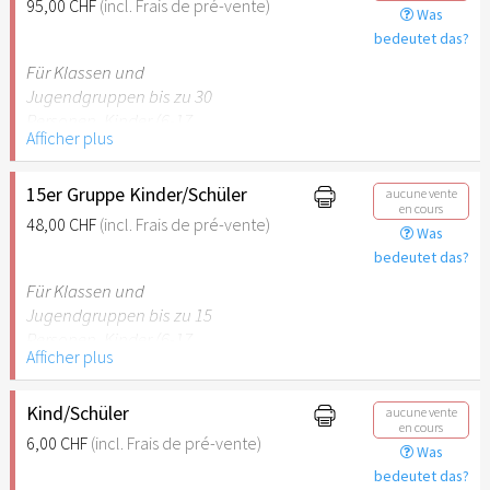
95,00 CHF
(incl. Frais de pré-vente)
Was
empfehlenswert.
bedeutet das?
Für Klassen und
Jugendgruppen bis zu 30
Personen. Kinder (6-17
Afficher plus
Jahre) oder Schüler mit
Schülerausweis inklusive
erwachsene Begleitperson.
15er Gruppe Kinder/Schüler
aucune vente
en cours
48,00 CHF
(incl. Frais de pré-vente)
Was
Hinweis: Für Kinder unter 6
bedeutet das?
Jahren ist der Ostergarten
Stuttgart nicht
Für Klassen und
empfehlenswert.
Jugendgruppen bis zu 15
Personen. Kinder (6-17
Afficher plus
Jahre) oder Schüler mit
Schülerausweis inklusive
erwachsene Begleitperson.
Kind/Schüler
aucune vente
en cours
6,00 CHF
(incl. Frais de pré-vente)
Was
Hinweis: Für Kinder unter 6
bedeutet das?
Jahren ist der Ostergarten