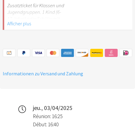
Stuttgart nicht
Zusatzticket für Klassen und
empfehlenswert.
Jugendgruppen. 1 Kind (6-
17 Jahre) oder Schüler mit
Afficher plus
Schülerausweis.
Hinweis: Für Kinder unter 6
Jahren ist der Ostergarten
Stuttgart nicht
empfehlenswert.
Informationen zu Versand und Zahlung
jeu., 03/04/2025
Réunion: 16:25
Début: 16:40