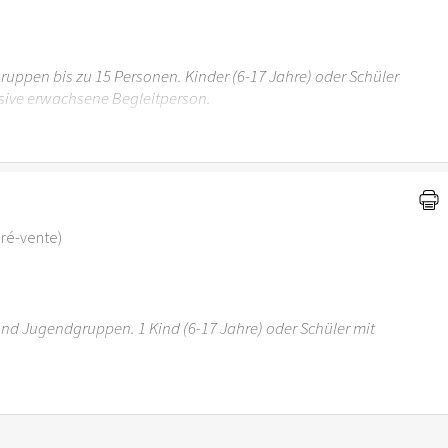
uppen bis zu 15 Personen. Kinder (6-17 Jahre) oder Schüler
sive erwachsene Begleitperson.
r 6 Jahren ist der Ostergarten Stuttgart nicht
 pré-vente)
 und Jugendgruppen. 1 Kind (6-17 Jahre) oder Schüler mit
r 6 Jahren ist der Ostergarten Stuttgart nicht