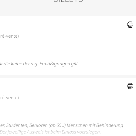
)
 pré-vente)
r die keine der u.g. Ermäßigungen gilt.
 pré-vente)
üler, Studenten, Senioren (ab 65 J) Menschen mit Behinderung
Der jeweilige Ausweis ist beim Einlass vorzulegen.