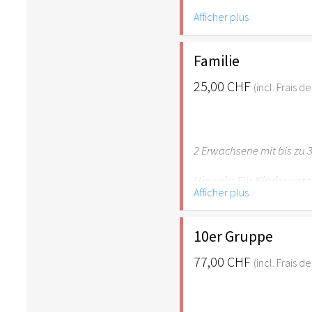
Afficher plus
Hinweis: Für Kinder unte
empfehlenswert.
Familie
25,00 CHF
(incl. Frais 
2 Erwachsene mit bis zu 3
Hinweis: Für Kinder unte
Afficher plus
empfehlenswert.
10er Gruppe
77,00 CHF
(incl. Frais 