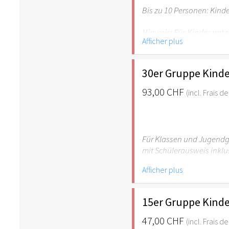
Bis zu 10 Personen: Kind
Hinweis: Für Kinder unte
Afficher plus
empfehlenswert.
30er Gruppe Kinde
93,00 CHF
(incl. Frais 
Für Klassen und Jugendgr
mit Schülerausweis inklu
Afficher plus
Hinweis: Für Kinder unte
empfehlenswert.
15er Gruppe Kinde
47,00 CHF
(incl. Frais 