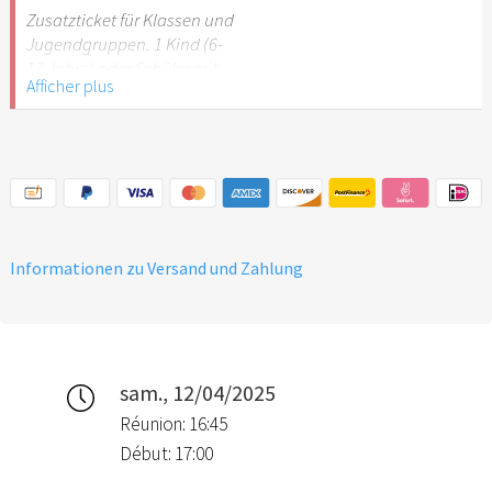
Stuttgart nicht
Zusatzticket für Klassen und
empfehlenswert.
Jugendgruppen. 1 Kind (6-
17 Jahre) oder Schüler mit
Afficher plus
Schülerausweis.
Hinweis: Für Kinder unter 6
Jahren ist der Ostergarten
Stuttgart nicht
empfehlenswert.
Informationen zu Versand und Zahlung
sam., 12/04/2025
Réunion: 16:45
Début: 17:00