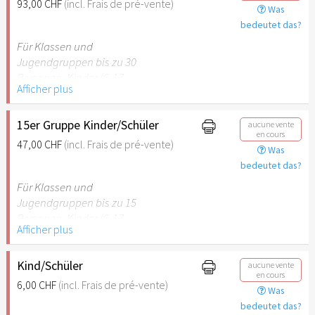
93,00 CHF
(incl. Frais de pré-vente)
Was
empfehlenswert.
bedeutet das?
Für Klassen und
Jugendgruppen bis zu 30
Personen. Kinder (6-17
Afficher plus
Jahre) oder Schüler mit
Schülerausweis inklusive
erwachsene Begleitperson.
15er Gruppe Kinder/Schüler
aucune vente
en cours
47,00 CHF
(incl. Frais de pré-vente)
Was
Hinweis: Für Kinder unter 6
bedeutet das?
Jahren ist der Ostergarten
Stuttgart nicht
Für Klassen und
empfehlenswert.
Jugendgruppen bis zu 15
Personen. Kinder (6-17
Afficher plus
Jahre) oder Schüler mit
Schülerausweis inklusive
erwachsene Begleitperson.
Kind/Schüler
aucune vente
en cours
6,00 CHF
(incl. Frais de pré-vente)
Was
Hinweis: Für Kinder unter 6
bedeutet das?
Jahren ist der Ostergarten