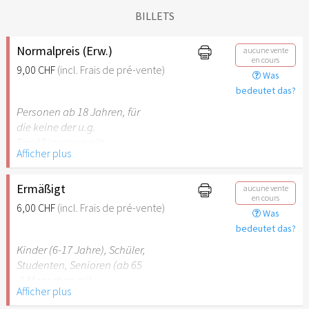
BILLETS
Normalpreis (Erw.)
aucune vente
en cours
9,00 CHF
(incl. Frais de pré-vente)
Was
bedeutet das?
Personen ab 18 Jahren, für
die keine der u.g.
Ermäßigungen gilt.
Afficher plus
Ermäßigt
aucune vente
en cours
6,00 CHF
(incl. Frais de pré-vente)
Was
bedeutet das?
Kinder (6-17 Jahre), Schüler,
Studenten, Senioren (ab 65
J) Menschen mit
Afficher plus
Behinderung (ab 50%),