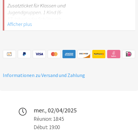
Stuttgart nicht
Zusatzticket für Klassen und
empfehlenswert.
Jugendgruppen. 1 Kind (6-
17 Jahre) oder Schüler mit
Afficher plus
Schülerausweis.
Hinweis: Für Kinder unter 6
Jahren ist der Ostergarten
Stuttgart nicht
empfehlenswert.
Informationen zu Versand und Zahlung
mer., 02/04/2025
Réunion: 18:45
Début: 19:00