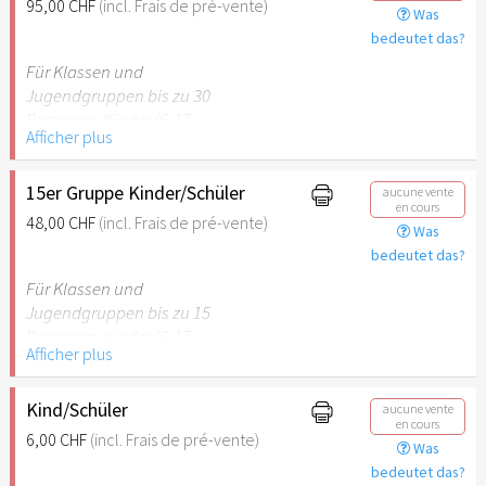
95,00 CHF
(incl. Frais de pré-vente)
Was
empfehlenswert.
bedeutet das?
Für Klassen und
Jugendgruppen bis zu 30
Personen. Kinder (6-17
Afficher plus
Jahre) oder Schüler mit
Schülerausweis inklusive
erwachsene Begleitperson.
15er Gruppe Kinder/Schüler
aucune vente
en cours
48,00 CHF
(incl. Frais de pré-vente)
Was
Hinweis: Für Kinder unter 6
bedeutet das?
Jahren ist der Ostergarten
Stuttgart nicht
Für Klassen und
empfehlenswert.
Jugendgruppen bis zu 15
Personen. Kinder (6-17
Afficher plus
Jahre) oder Schüler mit
Schülerausweis inklusive
erwachsene Begleitperson.
Kind/Schüler
aucune vente
en cours
6,00 CHF
(incl. Frais de pré-vente)
Was
Hinweis: Für Kinder unter 6
bedeutet das?
Jahren ist der Ostergarten