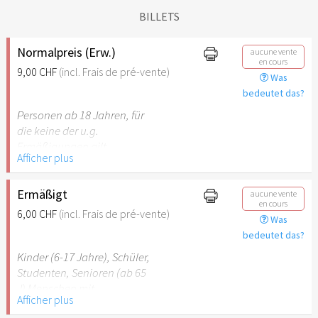
BILLETS
Normalpreis (Erw.)
aucune vente
en cours
9,00 CHF
(incl. Frais de pré-vente)
Was
bedeutet das?
Personen ab 18 Jahren, für
die keine der u.g.
Ermäßigungen gilt.
Afficher plus
Ermäßigt
aucune vente
en cours
6,00 CHF
(incl. Frais de pré-vente)
Was
bedeutet das?
Kinder (6-17 Jahre), Schüler,
Studenten, Senioren (ab 65
J) Menschen mit
Afficher plus
Behinderung (ab 50%),