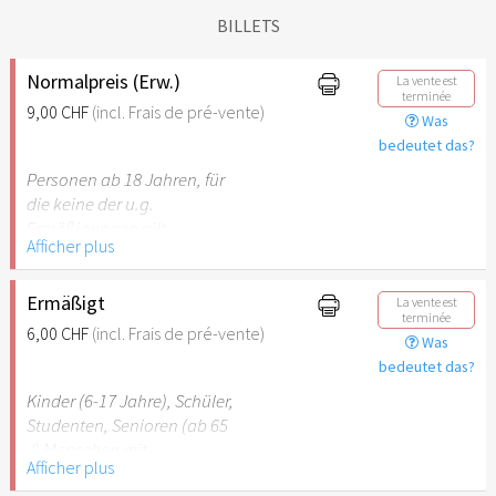
BILLETS
Normalpreis (Erw.)
La vente est
terminée
9,00 CHF
(incl. Frais de pré-vente)
Was
bedeutet das?
Personen ab 18 Jahren, für
die keine der u.g.
Ermäßigungen gilt.
Afficher plus
Ermäßigt
La vente est
terminée
6,00 CHF
(incl. Frais de pré-vente)
Was
bedeutet das?
Kinder (6-17 Jahre), Schüler,
Studenten, Senioren (ab 65
J) Menschen mit
Afficher plus
Behinderung (ab 50%),