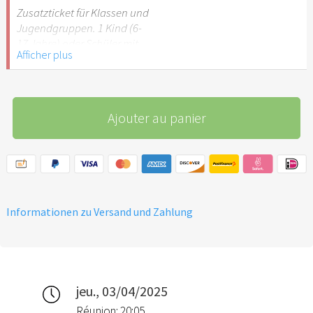
Stuttgart nicht
Zusatzticket für Klassen und
empfehlenswert.
Jugendgruppen. 1 Kind (6-
17 Jahre) oder Schüler mit
Afficher plus
Schülerausweis.
Hinweis: Für Kinder unter 6
Jahren ist der Ostergarten
Ajouter au panier
Stuttgart nicht
empfehlenswert.
Informationen zu Versand und Zahlung
jeu., 03/04/2025
Réunion: 20:05