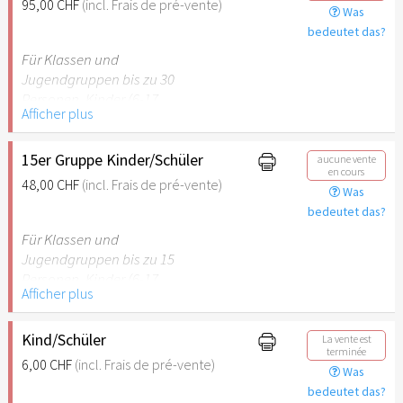
95,00 CHF
(incl. Frais de pré-vente)
Was
empfehlenswert.
bedeutet das?
Für Klassen und
Jugendgruppen bis zu 30
Personen. Kinder (6-17
Afficher plus
Jahre) oder Schüler mit
Schülerausweis inklusive 2
erwachsene
15er Gruppe Kinder/Schüler
aucune vente
en cours
Begleitpersonen.
48,00 CHF
(incl. Frais de pré-vente)
Was
bedeutet das?
Hinweis: Für Kinder unter 6
Jahren ist der Ostergarten
Für Klassen und
Stuttgart nicht
Jugendgruppen bis zu 15
empfehlenswert.
Personen. Kinder (6-17
Afficher plus
Jahre) oder Schüler mit
Schülerausweis inklusive 1
erwachsene Begleitperson.
Kind/Schüler
La vente est
terminée
6,00 CHF
(incl. Frais de pré-vente)
Was
Hinweis: Für Kinder unter 6
bedeutet das?
Jahren ist der Ostergarten