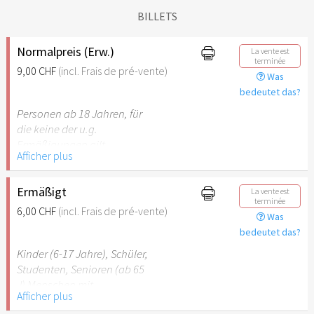
BILLETS
Normalpreis (Erw.)
La vente est
terminée
9,00 CHF
(incl. Frais de pré-vente)
Was
bedeutet das?
Personen ab 18 Jahren, für
die keine der u.g.
Ermäßigungen gilt.
Afficher plus
Ermäßigt
La vente est
terminée
6,00 CHF
(incl. Frais de pré-vente)
Was
bedeutet das?
Kinder (6-17 Jahre), Schüler,
Studenten, Senioren (ab 65
J) Menschen mit
Afficher plus
Behinderung (ab 50%),