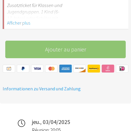
Stuttgart nicht
Zusatzticket für Klassen und
empfehlenswert.
Jugendgruppen. 1 Kind (6-
17 Jahre) oder Schüler mit
Afficher plus
Schülerausweis.
Hinweis: Für Kinder unter 6
Jahren ist der Ostergarten
Ajouter au panier
Stuttgart nicht
empfehlenswert.
Informationen zu Versand und Zahlung
jeu., 03/04/2025
Réunion: 20:05