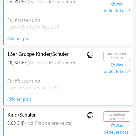
95,00 CHF
(incl. Frais de pré-vente)
Was
empfehlenswert.
bedeutet das?
Für Klassen und
Jugendgruppen bis zu 30
Personen. Kinder (6-17
Afficher plus
Jahre) oder Schüler mit
Schülerausweis inklusive 2
erwachsene
15er Gruppe Kinder/Schüler
aucune vente
en cours
Begleitpersonen.
48,00 CHF
(incl. Frais de pré-vente)
Was
bedeutet das?
Hinweis: Für Kinder unter 6
Jahren ist der Ostergarten
Für Klassen und
Stuttgart nicht
Jugendgruppen bis zu 15
empfehlenswert.
Personen. Kinder (6-17
Afficher plus
Jahre) oder Schüler mit
Schülerausweis inklusive 1
erwachsene Begleitperson.
Kind/Schüler
La vente est
terminée
6,00 CHF
(incl. Frais de pré-vente)
Was
Hinweis: Für Kinder unter 6
bedeutet das?
Jahren ist der Ostergarten