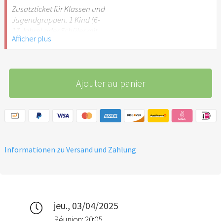
Stuttgart nicht
Zusatzticket für Klassen und
empfehlenswert.
Jugendgruppen. 1 Kind (6-
17 Jahre) oder Schüler mit
Afficher plus
Schülerausweis.
Hinweis: Für Kinder unter 6
Jahren ist der Ostergarten
Ajouter au panier
Stuttgart nicht
empfehlenswert.
Informationen zu Versand und Zahlung
jeu., 03/04/2025
Réunion: 20:05