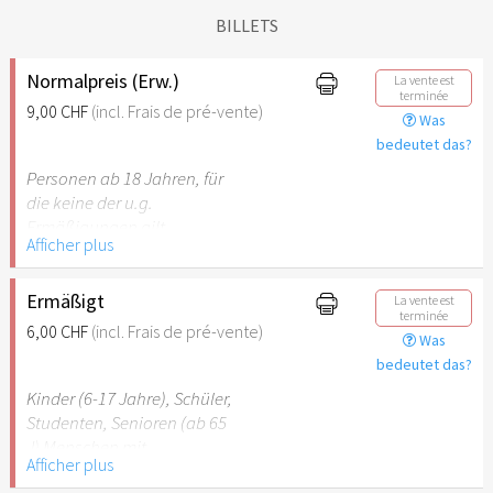
BILLETS
Normalpreis (Erw.)
La vente est
terminée
9,00 CHF
(incl. Frais de pré-vente)
Was
bedeutet das?
Personen ab 18 Jahren, für
die keine der u.g.
Ermäßigungen gilt.
Afficher plus
Ermäßigt
La vente est
terminée
6,00 CHF
(incl. Frais de pré-vente)
Was
bedeutet das?
Kinder (6-17 Jahre), Schüler,
Studenten, Senioren (ab 65
J) Menschen mit
Afficher plus
Behinderung (ab 50%),