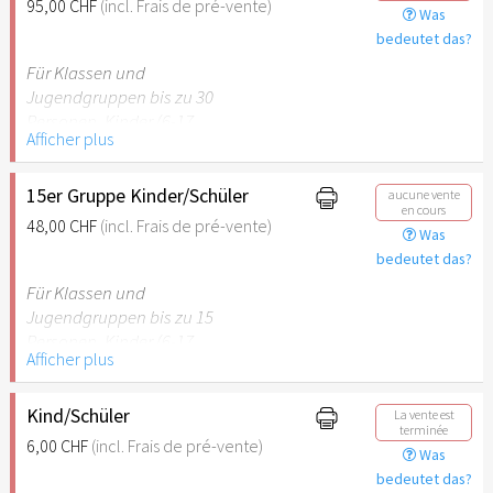
95,00 CHF
(incl. Frais de pré-vente)
Was
empfehlenswert.
bedeutet das?
Für Klassen und
Jugendgruppen bis zu 30
Personen. Kinder (6-17
Afficher plus
Jahre) oder Schüler mit
Schülerausweis inklusive 2
erwachsene
15er Gruppe Kinder/Schüler
aucune vente
en cours
Begleitpersonen.
48,00 CHF
(incl. Frais de pré-vente)
Was
bedeutet das?
Hinweis: Für Kinder unter 6
Jahren ist der Ostergarten
Für Klassen und
Stuttgart nicht
Jugendgruppen bis zu 15
empfehlenswert.
Personen. Kinder (6-17
Afficher plus
Jahre) oder Schüler mit
Schülerausweis inklusive 1
erwachsene Begleitperson.
Kind/Schüler
La vente est
terminée
6,00 CHF
(incl. Frais de pré-vente)
Was
Hinweis: Für Kinder unter 6
bedeutet das?
Jahren ist der Ostergarten