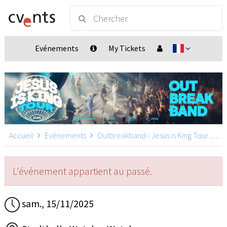
Evénements
My Tickets
Accueil
Evénements
Outbreakband - Jesus is King Tour
Ou
L'événement appartient au passé.
sam., 15/11/2025