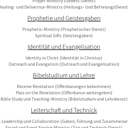
Prayer-Ministry (Gebets-Dienst)
Healing- und Delivernce-Ministry (Heilungs- Und BefreiungsDienst
Prophetie und Geistesgaben
Prophetic-Ministry (Prophetischer Dienst)
Spiritual Gifts (Geistesgaben)
Identität und Evangelisation
Identity in Christ (Identität in Christus)
Outreach and Evangelism (Outreach und Evangelisation)
Bibelstudium und Lehre
Receive Revelation (Offenbarungen bekommen)
Pass on the Revelation (Offenbarun weitergeben)
Bible Study und Teaching-Ministry (Bibelstudium und Lehrdienst)
Leiterschaft und Technick
s, Leadership und Collaboration (Gaben, Führung und Zusammenar
Sound and Event Service-Ministry (Ton und Technick-Dienst)