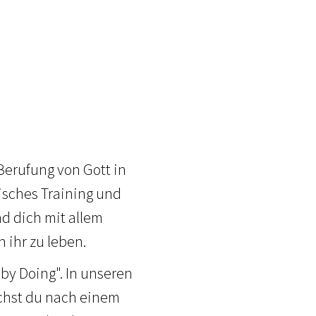
 Berufung von Gott in
isches Training und
d dich mit allem
 ihr zu leben.
by Doing". In unseren
uchst du nach einem