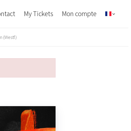
ontact
My Tickets
Mon compte
n (Westf.)