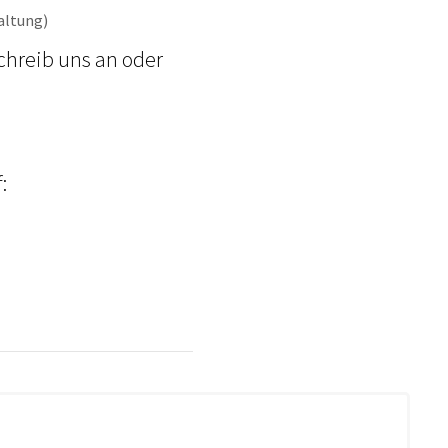
altung)
chreib uns an oder
: