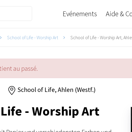
Evénements
Aide & C
School of Life - Worship Art
School of Life - Worship Art, Ahle
ient au passé.
6
School of Life, Ahlen (Westf.)
Life - Worship Art
 mit Papier und verschiedensten Farben und