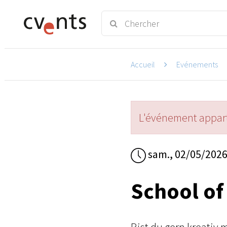
Accueil
Evénements
L'événement appart
sam., 02/05/202
School of 
Bist du gern kreativ