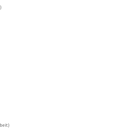
)
beit)