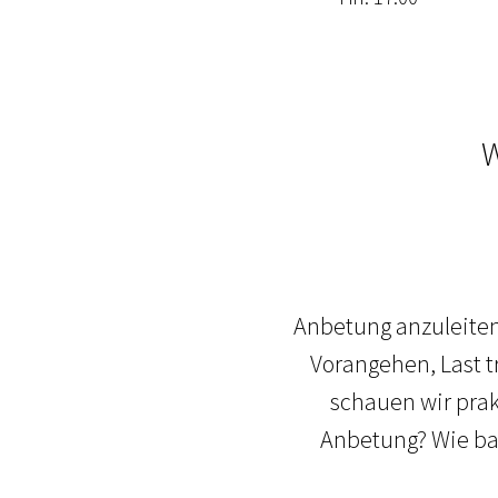
W
Anbetung anzuleiten 
Vorangehen, Last t
schauen wir prakt
Anbetung? Wie bau