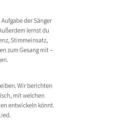
n Aufgabe der Sänger
 Außerdem lernst du
enz, Stimmeinsatz,
gen zum Gesang mit –
gen.
reiben. Wir berichten
isch, mit welchen
ien entwickeln könnt.
Lied.