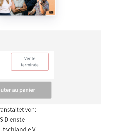
anstaltet von:
S Dienste
utschland e.V.