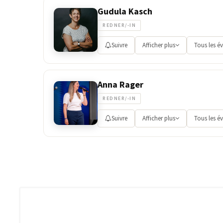
Gudula Kasch
REDNER/-IN
Suivre
Afficher plus
Tous les é
Anna Rager
REDNER/-IN
Suivre
Afficher plus
Tous les é