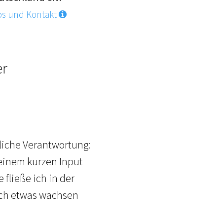
os und Kontakt
er
tliche Verantwortung:
 einem kurzen Input
 fließe ich in der
lich etwas wachsen