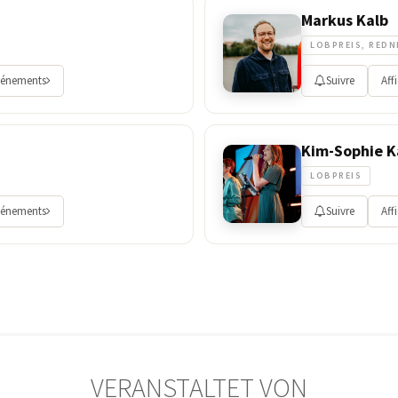
Markus Kalb
LOBPREIS, REDN
vénements
Suivre
Aff
Kim-Sophie K
LOBPREIS
vénements
Suivre
Aff
VERANSTALTET VON