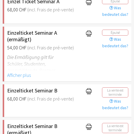
Behinderungen.
Einzel Ticket Seminar A
Épuisé
Was
68,00 CHF
(incl. Frais de pré-vente)
bedeutet das?
Einzelticket Seminar A
Épuisé
(ermäßigt)
Was
bedeutet das?
54,00 CHF
(incl. Frais de pré-vente)
Die Ermäßigung gilt für
Schüler, Studenten,
Auszubildende, Rentner,
Afficher plus
Arbeitslose, FSJler, BFDler,
Personen mit
Behinderungen.
Einzelticket Seminar B
La vente est
terminée
68,00 CHF
(incl. Frais de pré-vente)
Was
bedeutet das?
Einzelticket Seminar B
La vente est
terminée
(ermäßigt)