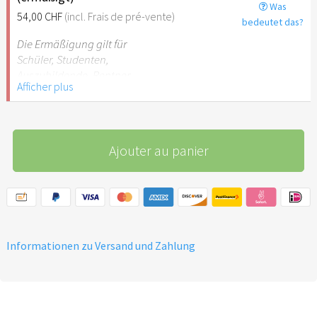
Was
54,00 CHF
(incl. Frais de pré-vente)
bedeutet das?
Die Ermäßigung gilt für
Schüler, Studenten,
Auszubildende, Rentner,
Afficher plus
Arbeitslose, FSJler, BFDler,
Personen mit
Behinderungen.
Ajouter au panier
Informationen zu Versand und Zahlung