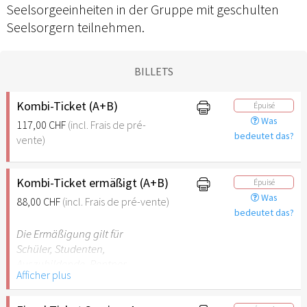
Seelsorgeeinheiten in der Gruppe mit geschulten
Seelsorgern teilnehmen.
BILLETS
Kombi-Ticket (A+B)
Épuisé
Was
117,00 CHF
(incl. Frais de pré-
bedeutet das?
vente)
Kombi-Ticket ermäßigt (A+B)
Épuisé
Was
88,00 CHF
(incl. Frais de pré-vente)
bedeutet das?
Die Ermäßigung gilt für
Schüler, Studenten,
Auszubildende, Rentner,
Afficher plus
Arbeitslose, FSJler, BFDler,
Personen mit