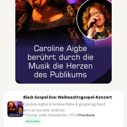
Black Gospel live: Weihnachtsgospel-Konzert
Caroline Aigbe & Simone Rabe & gospel.ag Band
📅 Fr, 18. Dez 2026 · 20:00 Uhr
📍 Evang.- meth. Erlöserkirche · 75712
Pforzheim
18
Kostenlos
DEZ