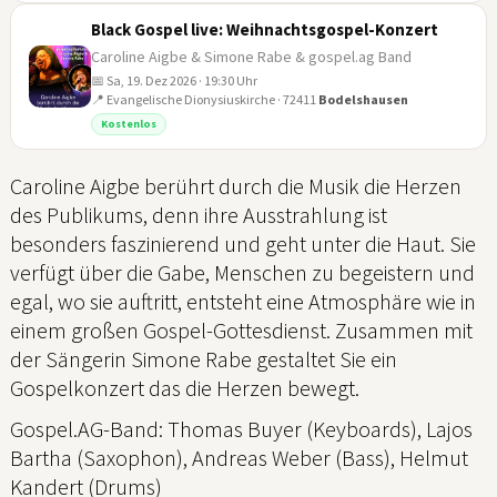
Black Gospel live: Weihnachtsgospel-Konzert
Caroline Aigbe & Simone Rabe & gospel.ag Band
📅 Sa, 19. Dez 2026 · 19:30 Uhr
📍 Evangelische Dionysiuskirche · 72411
Bodelshausen
19
Kostenlos
DEZ
Caroline Aigbe berührt durch die Musik die Herzen
des Publikums, denn ihre Ausstrahlung ist
besonders faszinierend und geht unter die Haut. Sie
verfügt über die Gabe, Menschen zu begeistern und
egal, wo sie auftritt, entsteht eine Atmosphäre wie in
einem großen Gospel-Gottesdienst. Zusammen mit
der Sängerin Simone Rabe gestaltet Sie ein
Gospelkonzert das die Herzen bewegt.
Gospel.AG-Band: Thomas Buyer (Keyboards), Lajos
Bartha (Saxophon), Andreas Weber (Bass), Helmut
Kandert (Drums)