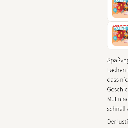
13
MÄR
03
JUL
Spaßvoge
Lachen i
dass nic
Geschic
Mut mach
schnell
Der lus