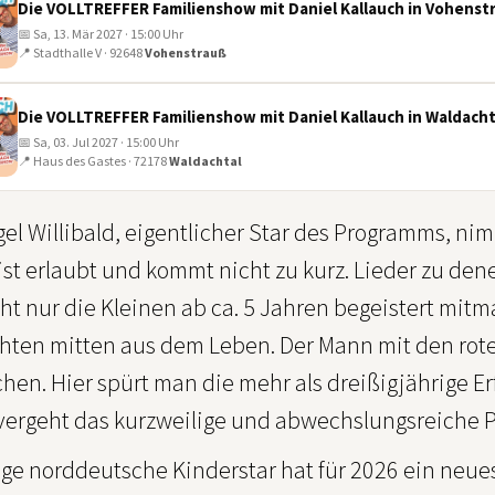
Die VOLLTREFFER Familienshow mit Daniel Kallauch in Vohenst
📅 Sa, 13. Mär 2027 · 15:00 Uhr
📍 Stadthalle V · 92648
Vohenstrauß
Die VOLLTREFFER Familienshow mit Daniel Kallauch in Waldacht
📅 Sa, 03. Jul 2027 · 15:00 Uhr
📍 Haus des Gastes · 72178
Waldachtal
l Willibald, eigentlicher Star des Programms, nim
st erlaubt und kommt nicht zu kurz. Lieder zu den
ht nur die Kleinen ab ca. 5 Jahren begeistert mitm
hten mitten aus dem Leben. Der Mann mit den roten
en. Hier spürt man die mehr als dreißigjährige Erf
 vergeht das kurzweilige und abwechslungsreiche
tige norddeutsche Kinderstar hat für 2026 ein ne