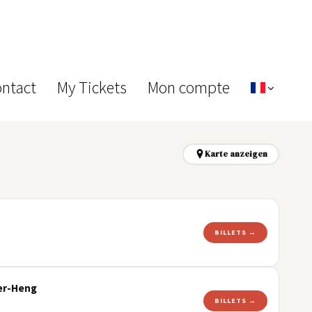
ontact
My Tickets
Mon compte
Karte anzeigen
BILLETS →
uer-Heng
BILLETS →