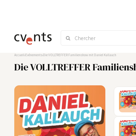
Accueil
Evénements
Die VOLLTREFFER Familienshow mit Daniel Kallauch
Die VOLLTREFFER Familiensh
22
AUG