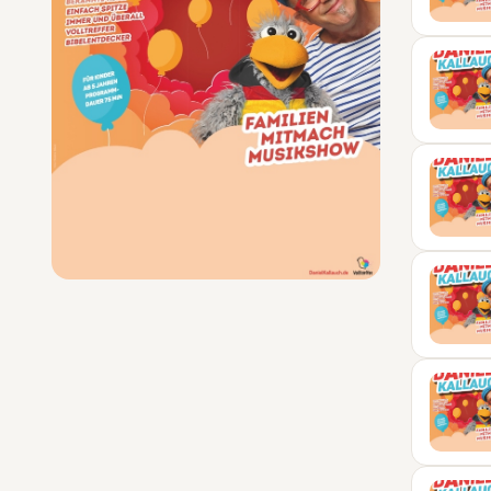
15
OKT
16
OKT
17
OKT
13
FEB
27
FEB