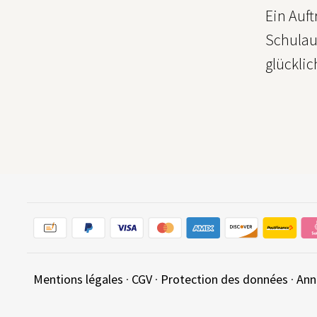
Ein Auft
Schulaul
glücklic
Mentions légales
·
CGV
·
Protection des données
·
Ann